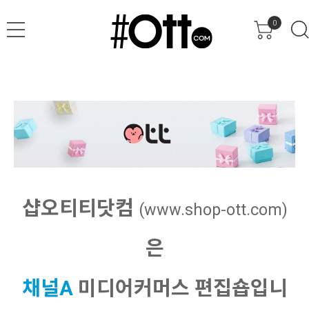
0
샵오티티닷컴
(www.shop-ott.com)
은
채널A
미디어커머스 편집숍입니