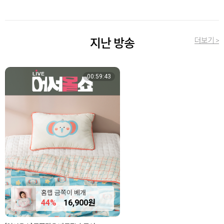
더보기 >
지난 방송
00:59:43
홈랩 금쪽이 베개
44%
16,900원