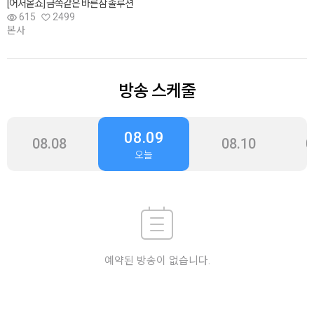
[어서옽쇼] 금쪽같은 바른잠 솔루션
615
2499
본사
방송 스케줄
08.09
08.08
08.10
0
오늘
예약된 방송이 없습니다.