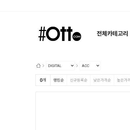
검색
전체카테고리
0
개
랭킹순
신규등록순
낮은가격순
높은가