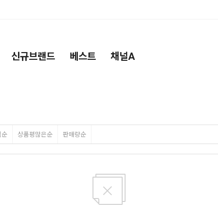
신규브랜드
베스트
채널A
격순
상품평많은순
판매량순