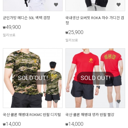
군인가방 메디슨 50L 백팩 검정
국내생산 오버핏 ROKA 자수 가디건 검
정
49,900
₩
25,900
₩
밀리브로
밀리브로
SOLD OUT!
SOLD OUT!
국산 쿨론 해병대 ROKMC 반팔 디지털
국산 쿨론 해병대 앵카 반팔 빨강
14,000
14,000
₩
₩