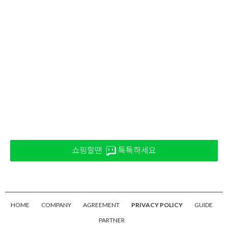
쇼핑할땐
톡톡하세요
HOME
COMPANY
AGREEMENT
PRIVACY POLICY
GUIDE
PARTNER