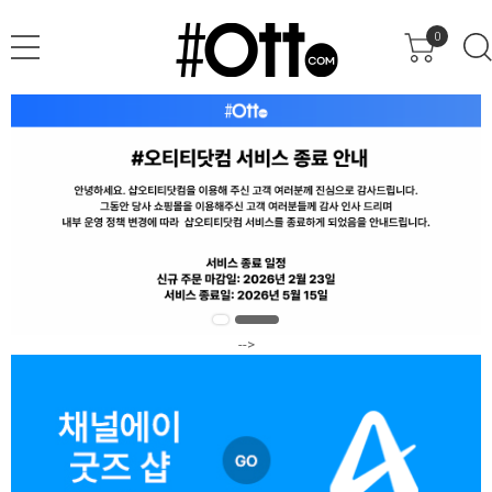
0
-->