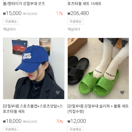
볼/짬타이거 강철부대 굿즈
포츠타월 세트 15세트
15,000
206,480
17
₩
₩
18,000
%
₩
무료배송
무료배송
채널에이
채널에이
[강철부대] 스포츠볼캡+스포츠양말+스
[강철부대] 강철부대 슬리퍼 + 물통 세트
포츠타월 세트
(직접수령)
18,000
12,000
70
₩
₩
60,000
%
₩
무료배송
무료배송