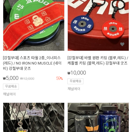
[강철부대] 스포츠 타월 2종_이너피스
[강철부대] 바벨 원판 키링 (블루,레드) /
(레드) / NO IRON NO MUSCLE (네이
케틀벨 키링 (블랙,레드) 강철부대 굿즈
비) 강철부대 굿즈
10,000
₩
5,000
59
₩
₩
12,000
%
무료배송
무료배송
채널에이
채널에이