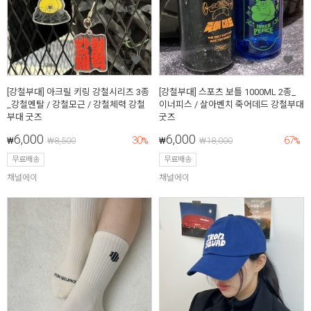
[강철부대] 아크릴 키링 강철시리즈 3종
[강철부대] 스포츠 보틀 1000ML 2종_
_강철멘탈 / 강철모근 / 강철체력 강철
이너피스 / 살아벤치 죽어데드 강철부대
부대 굿즈
굿즈
6,000
6,000
30
67
₩
₩
8,500
%
₩
₩
18,000
%
무료배송
무료배송
채널에이
채널에이