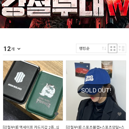
12
랭킹순
개
SOLD OUT!
[강철부대] 맥세이프 카드지갑 2종_심
[강철부대] 스포츠볼캡+스포츠양말+스