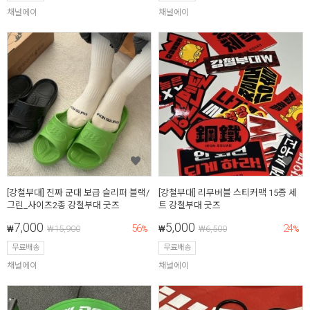
채널에이
채널에이
[강철부대] 진짜 군대 보급 슬리퍼 블랙/
[강철부대] 리무버블 스티커팩 15종 세
그린_사이즈2종 강철부대 굿즈
트 강철부대 굿즈
7,000
5,000
56
24
₩
₩
15,900
%
₩
₩
6,500
%
무료배송
무료배송
채널에이
채널에이